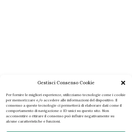
LE REGOLE DELL'E-COMMERCE
Diritto di Recesso: quali sono
gli effetti?
Gestisci Consenso Cookie
Per fornire le migliori esperienze, utilizziamo tecnologie come i cookie
per memorizzare e/o accedere alle informazioni del dispositivo. Il
consenso a queste tecnologie ci permetterà di elaborare dati come il
HOME
CHI SIAMO
REDAZIONE
CONTATTACI
comportamento di navigazione o ID unici su questo sito. Non
PRIVACY POLICY
COOKIE
acconsentire o ritirare il consenso può influire negativamente su
alcune caratteristiche e funzioni.